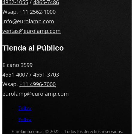
4862-1055
/
4865-7486
Wsap.
+11 2562-1000
info@eurolamp.com
ventas@eurolamp.com
Tienda al Público
Elcano 3599
4551-4007
/
4551-3703
Wsap.
+11 4996-7000
eurolamp@eurolamp.com
Follow
Follow
Eurolamp.com.ar
© 2025 – Todos los derechos reservados.