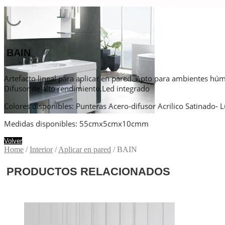
BAIN
Artefacto lineal para aplicar en pared. Apto para ambientes húme
Difusor de alto rendimiento.Led integrado
Colores disponibles: Punteras Acero-difusor Acrilico Satinado- L
Medidas disponibles: 55cmx5cmx10cmm
Volver
Home
/
Interior
/
Aplicar en pared
/ BAIN
PRODUCTOS RELACIONADOS