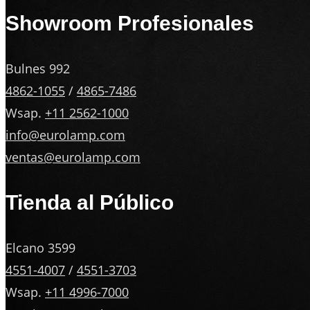
Showroom Profesionales
Bulnes 992
4862-1055
/
4865-7486
Wsap.
+11 2562-1000
info@eurolamp.com
ventas@eurolamp.com
Tienda al Público
Elcano 3599
4551-4007
/
4551-3703
Wsap.
+11 4996-7000