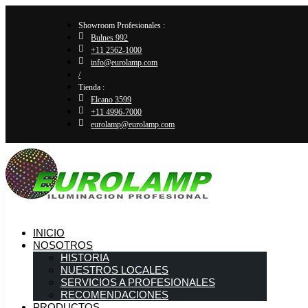
Showroom Profesionales :
Bulnes 992
+11 2562-1000
info@eurolamp.com
/
Tienda :
Elcano 3599
+11 4996-7000
eurolamp@eurolamp.com
INICIO
NOSOTROS
HISTORIA
NUESTROS LOCALES
SERVICIOS A PROFESIONALES
RECOMENDACIONES
PRODUCTOS