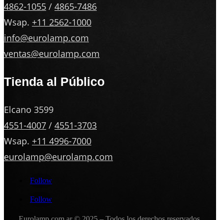
4862-1055
/
4865-7486
Wsap.
+11 2562-1000
info@eurolamp.com
ventas@eurolamp.com
Tienda al Público
Elcano 3599
4551-4007
/
4551-3703
Wsap.
+11 4996-7000
eurolamp@eurolamp.com
Follow
Follow
Eurolamp.com.ar
© 2025 – Todos los derechos reservados.