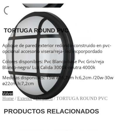
TORTUGA ROUND PVC
Aplique de pared exterior redondo-construido en pvc-
opcional accesorio visera/reja- led incporpordado
Colores disponibles: Pvc Blanco-base Pvc Gris/reja
Blanco-negro/ Luz Calida 3000k-neutra 4000k
Medidas disponibles: 15w ø16,7cm h:6,2cm /20w-30w
ø22cm h:7,2cm
Volver
Home
/
Exterior
/
De pared
/ TORTUGA ROUND PVC
PRODUCTOS RELACIONADOS