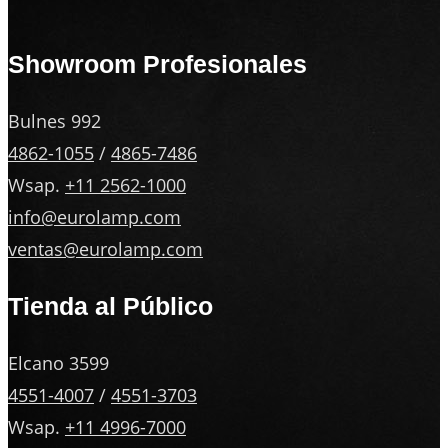
Showroom Profesionales
Bulnes 992
4862-1055
/
4865-7486
Wsap.
+11 2562-1000
info@eurolamp.com
ventas@eurolamp.com
Tienda al Público
Elcano 3599
4551-4007
/
4551-3703
Wsap.
+11 4996-7000